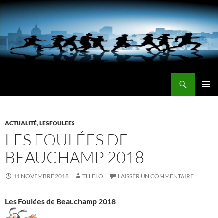
Aller
au
contenu
Recherche
LE CLUB OU L'IMPOSSIBLE N'EST QU'UN OBJECTIF PLUS HAUT QUE LES AUTRES
MENU
PRINCI
ACTUALITÉ
,
LESFOULEES
LES FOULÉES DE
BEAUCHAMP 2018
11 NOVEMBRE 2018
THIFLO
LAISSER UN COMMENTAIRE
Les Foulées de Beauchamp 2018