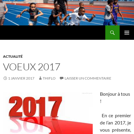
Aller
au
contenu
Recherche
LE CLUB OU L'IMPOSSIBLE N'EST QU'UN OBJECTIF PLUS HAUT QUE LES AUTRES
MENU
PRINCI
ACTUALITÉ
VOEUX 2017
1 JANVIER 2017
THIFLO
LAISSER UN COMMENTAIRE
Bonjour à tous
!
En ce premier
de l’an 2017, je
vous présente,