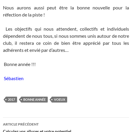
Nous aurons aussi peut être la bonne nouvelle pour la
réfection de la piste !
Les objectifs qui nous attendent, collectifs et individuels
dépendent de nous tous, si nous sommes unis autour de notre
club, il restera ce coin de bien être apprécié par tous les
adhérents et envié par d’autres…
Bonne année !!!
Sébastien
2017
BONNE ANNÉE
VOEUX
Navigation
ARTICLE PRÉCÉDENT
Calculez vos allures et votre potentiel