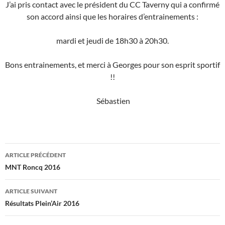
J’ai pris contact avec le président du CC Taverny qui a confirmé
son accord ainsi que les horaires d’entrainements :
mardi et jeudi de 18h30 à 20h30.
Bons entrainements, et merci à Georges pour son esprit sportif
!!
Sébastien
Navigation
ARTICLE PRÉCÉDENT
des
MNT Roncq 2016
articles
ARTICLE SUIVANT
Résultats Plein’Air 2016